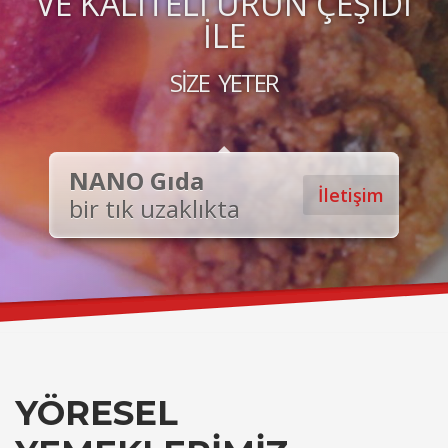
VE KALİTELİ ÜRÜN ÇEŞİDİ
İLE
SİZE YETER
NANO Gıda
İletişim
bir tık uzaklıkta
YÖRESEL